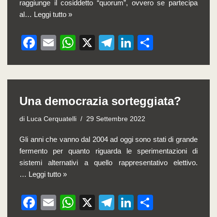
raggiunge il cosiddetto “quorum”, ovvero se partecipa
al…
Leggi tutto »
F
E
W
X
T
Li
C
a
m
h
el
n
o
c
ail
at
e
k
n
e
s
gr
e
di
Una democrazia sorteggiata?
b
A
a
dI
vi
o
p
m
n
di
di
Luca Cerquatelli
29 Settembre 2022
o
p
Gli anni che vanno dal 2004 ad oggi sono stati di grande
k
fermento per quanto riguarda le sperimentazioni di
sistemi alternativi a quello rappresentativo elettivo.
…
Leggi tutto »
F
E
W
X
T
Li
C