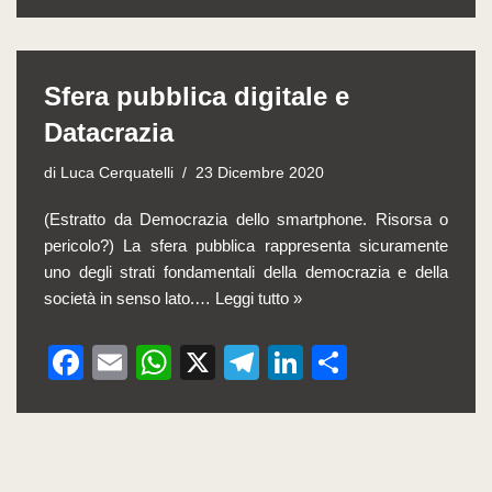
a
m
h
el
n
o
c
ail
at
e
k
n
e
s
gr
e
di
Sfera pubblica digitale e
b
A
a
dI
vi
Datacrazia
o
p
m
n
di
o
p
di
Luca Cerquatelli
23 Dicembre 2020
k
(Estratto da Democrazia dello smartphone. Risorsa o
pericolo?) La sfera pubblica rappresenta sicuramente
uno degli strati fondamentali della democrazia e della
società in senso lato.…
Leggi tutto »
F
E
W
X
T
Li
C
a
m
h
el
n
o
c
ail
at
e
k
n
e
s
gr
e
di