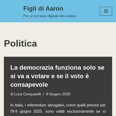
Figli di Aaron
Vai
Per un accesso digitale alla cultura
al
contenuto
Politica
La democrazia funziona solo se
si va a votare e se il voto è
consapevole
di
Luca Cerquatelli
9 Giugno 2025
In Italia, i referendum abrogativi, come quelli previsti per
l’8-9 giugno 2025, sono validi esclusivamente se si