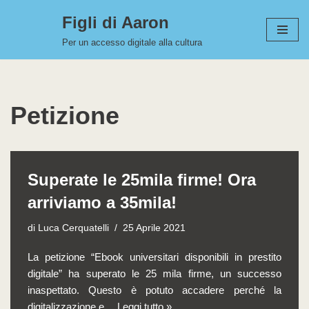
Figli di Aaron
Vai
Per un accesso digitale alla cultura
al
contenuto
Petizione
Superate le 25mila firme! Ora
arriviamo a 35mila!
di
Luca Cerquatelli
25 Aprile 2021
La petizione “Ebook universitari disponibili in prestito
digitale” ha superato le 25 mila firme, un successo
inaspettato. Questo è potuto accadere perché la
digitalizzazione e…
Leggi tutto »