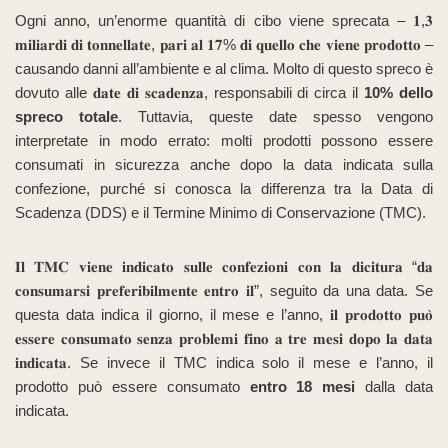
Ogni anno, un’enorme quantità di cibo viene sprecata – 𝟏,𝟑
𝐦𝐢𝐥𝐢𝐚𝐫𝐝𝐢 𝐝𝐢 𝐭𝐨𝐧𝐧𝐞𝐥𝐥𝐚𝐭𝐞, 𝐩𝐚𝐫𝐢 𝐚𝐥 𝟏𝟕% 𝐝𝐢 𝐪𝐮𝐞𝐥𝐥𝐨 𝐜𝐡𝐞 𝐯𝐢𝐞𝐧𝐞 𝐩𝐫𝐨𝐝𝐨𝐭𝐭𝐨 –
causando danni all’ambiente e al clima. Molto di questo spreco è
dovuto alle 𝐝𝐚𝐭𝐞 𝐝𝐢 𝐬𝐜𝐚𝐝𝐞𝐧𝐳𝐚, responsabili di circa il
10% dello
spreco totale
. Tuttavia, queste date spesso vengono
interpretate in modo errato: molti prodotti possono essere
consumati in sicurezza anche dopo la data indicata sulla
confezione, purché si conosca la differenza tra la Data di
Scadenza (DDS) e il Termine Minimo di Conservazione (TMC).
𝐈𝐥 𝐓𝐌𝐂 𝐯𝐢𝐞𝐧𝐞 𝐢𝐧𝐝𝐢𝐜𝐚𝐭𝐨 𝐬𝐮𝐥𝐥𝐞 𝐜𝐨𝐧𝐟𝐞𝐳𝐢𝐨𝐧𝐢 𝐜𝐨𝐧 𝐥𝐚 𝐝𝐢𝐜𝐢𝐭𝐮𝐫𝐚 “𝐝𝐚
𝐜𝐨𝐧𝐬𝐮𝐦𝐚𝐫𝐬𝐢 𝐩𝐫𝐞𝐟𝐞𝐫𝐢𝐛𝐢𝐥𝐦𝐞𝐧𝐭𝐞 𝐞𝐧𝐭𝐫𝐨 𝐢𝐥”, seguito da una data. Se
questa data indica il giorno, il mese e l’anno, 𝐢𝐥 𝐩𝐫𝐨𝐝𝐨𝐭𝐭𝐨 𝐩𝐮𝐨̀
𝐞𝐬𝐬𝐞𝐫𝐞 𝐜𝐨𝐧𝐬𝐮𝐦𝐚𝐭𝐨 𝐬𝐞𝐧𝐳𝐚 𝐩𝐫𝐨𝐛𝐥𝐞𝐦𝐢 𝐟𝐢𝐧𝐨 𝐚 𝐭𝐫𝐞 𝐦𝐞𝐬𝐢 𝐝𝐨𝐩𝐨 𝐥𝐚 𝐝𝐚𝐭𝐚
𝐢𝐧𝐝𝐢𝐜𝐚𝐭𝐚. Se invece il TMC indica solo il mese e l’anno, il
prodotto può essere consumato
entro 18 mesi
dalla data
indicata.