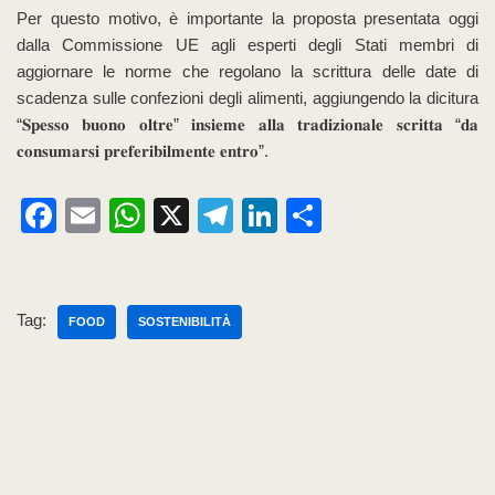
Per questo motivo, è importante la proposta presentata oggi
dalla Commissione UE agli esperti degli Stati membri di
aggiornare le norme che regolano la scrittura delle date di
scadenza sulle confezioni degli alimenti, aggiungendo la dicitura
“𝐒𝐩𝐞𝐬𝐬𝐨 𝐛𝐮𝐨𝐧𝐨 𝐨𝐥𝐭𝐫𝐞” 𝐢𝐧𝐬𝐢𝐞𝐦𝐞 𝐚𝐥𝐥𝐚 𝐭𝐫𝐚𝐝𝐢𝐳𝐢𝐨𝐧𝐚𝐥𝐞 𝐬𝐜𝐫𝐢𝐭𝐭𝐚 “𝐝𝐚
𝐜𝐨𝐧𝐬𝐮𝐦𝐚𝐫𝐬𝐢 𝐩𝐫𝐞𝐟𝐞𝐫𝐢𝐛𝐢𝐥𝐦𝐞𝐧𝐭𝐞 𝐞𝐧𝐭𝐫𝐨”.
F
E
W
X
T
Li
C
a
m
h
el
n
o
c
ail
at
e
k
n
e
s
gr
e
di
Tag:
FOOD
SOSTENIBILITÀ
b
A
a
dI
vi
o
p
m
n
di
o
p
k