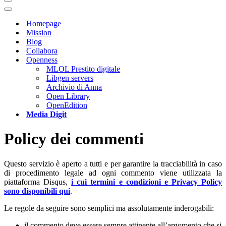
Menu
di
Menu
navigazione
di
Homepage
navigazione
Mission
Blog
Collabora
Openness
MLOL Prestito digitale
Libgen servers
Archivio di Anna
Open Library
OpenEdition
Media Digit
Policy dei commenti
Questo servizio è aperto a tutti e per garantire la tracciabilità in caso
di procedimento legale ad ogni commento viene utilizzata la
piattaforma Disqus,
i cui termini e condizioni e Privacy Policy
sono disponibili qui
.
Le regole da seguire sono semplici ma assolutamente inderogabili:
il commento deve essere sempre attinente all’argomento che si